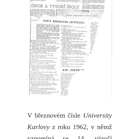
V březnovém čísle
University
Karlovy
z roku 1962, v němž
vzpomíná se 14. výročí