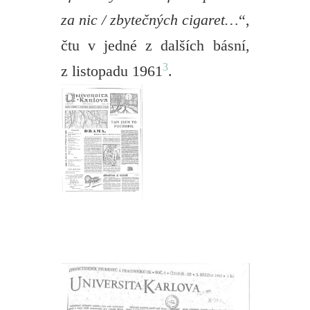
za nic / zbytečných cigaret…
“,
čtu v jedné z dalších básní,
3
z listopadu 1961
.