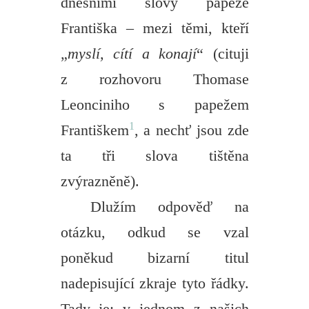
dnešními slovy papeže
Františka – mezi těmi, kteří
„
myslí, cítí a konají
“ (cituji
z rozhovoru Thomase
Leonciniho s papežem
1
Františkem
, a nechť jsou zde
ta tři slova tištěna
zvýrazněně).
Dlužím odpověď na
otázku, odkud se vzal
poněkud bizarní titul
nadepisující zkraje tyto řádky.