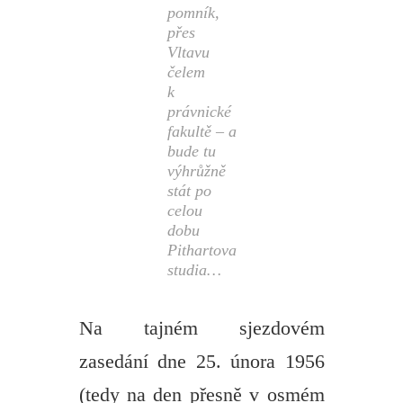
pomník,
přes
Vltavu
čelem
k
právnické
fakultě – a
bude tu
výhrůžně
stát po
celou
dobu
Pithartova
studia…
Na tajném sjezdovém
zasedání dne 25. února 1956
(tedy na den přesně v osmém