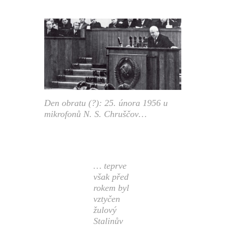
Den obratu (?): 25. února 1956 u
mikrofonů N. S. Chruščov…
… teprve
však před
rokem byl
vztyčen
žulový
Stalinův