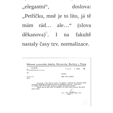
„elegantní“, doslova:
„Petříčku, mně je to líto, já tě
mám rád… ale…“ (slova
6
děkanova)
. I na fakultě
nastaly časy tzv. normalizace.