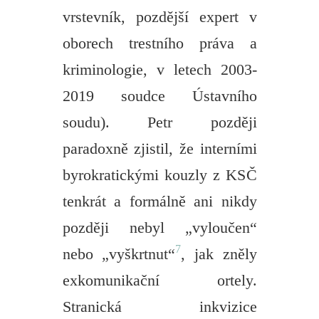
vrstevník, pozdější expert v
oborech trestního práva a
kriminologie, v letech 2003-
2019 soudce Ústavního
soudu). Petr později
paradoxně zjistil, že interními
byrokratickými kouzly z KSČ
tenkrát a formálně ani nikdy
později nebyl „vyloučen“
7
nebo „vyškrtnut“
, jak zněly
exkomunikační ortely.
Stranická inkvizice