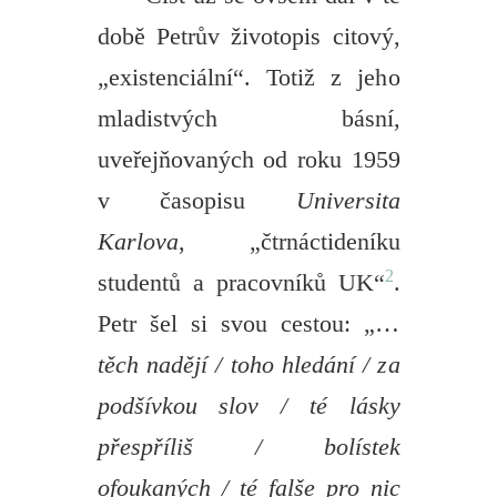
době Petrův životopis citový,
„existenciální“. Totiž z jeho
mladistvých básní,
uveřejňovaných od roku 1959
v časopisu
Universita
Karlova
, „čtrnáctideníku
2
studentů a pracovníků UK“
.
Petr šel si svou cestou: „…
těch nadějí / toho hledání / za
podšívkou slov / té lásky
přespříliš / bolístek
ofoukaných / té falše pro nic