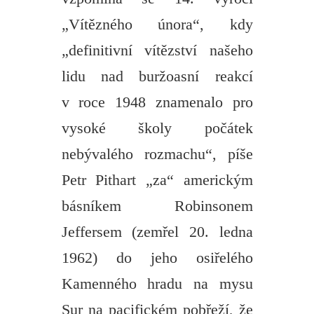
„Vítězného února“, kdy
„definitivní vítězství našeho
lidu nad buržoasní reakcí
v roce 1948 znamenalo pro
vysoké školy počátek
nebývalého rozmachu“, píše
Petr Pithart „za“ americkým
básníkem Robinsonem
Jeffersem (zemřel 20. ledna
1962) do jeho osiřelého
Kamenného hradu na mysu
Sur na pacifickém pobřeží, že