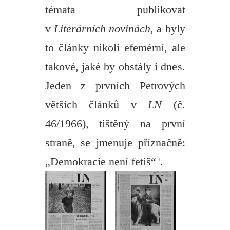
témata publikovat
v
Literárních novinách
, a byly
to články nikoli efemérní, ale
takové, jaké by obstály i dnes.
Jeden z prvních Petrových
větších článků v
LN
(č.
46/1966), tištěný na první
straně, se jmenuje příznačně:
5
„Demokracie není fetiš“
.