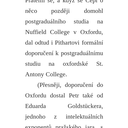
Přátelili se, a když se Cepl o
něco později domohl
postgraduálního studia na
Nuffield College v Oxfordu,
dal odtud i Pithartovi formální
doporučení k postgraduálnímu
studiu na oxfordské St.
Antony College.
(Přesněji, doporučení do
Oxfordu dostal Petr také od
Eduarda Goldstückera,
jednoho z intelektuálních
exponentů pražského jara, s