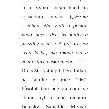
si tu vybral místo hned na
sousedním mysu: („
Vezmu
s sebou stůl, židli a postel.
Snad pero, dvě tři knihy a
prázdný sešit. / A pak už jen
svou lásku; má tmavé oči a
4
velmi staré české jméno…
“)
Do KSČ vstoupil Petr Pithart
na fakultě v roce 1960.
Působili tam lidé všelijací, ve
straně byli i jeho mentoři,
Jičínský, Šamalík, Mlynář,