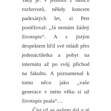
Tady je: v jednom z našich
rozhovorů, někdy koncem
padesátých let, si Petr
postěžoval: „Já nemám žádný
životopis“. A s jistým
despektem líčil své mládí přes
jedenáctiletku a pobyt na
internátu až po svůj příchod
na fakultu. A poznamenal k
tomu něco jako „vaše
generace v mém věku si už
životopis psala“…
Číst už se ovšem dal v té