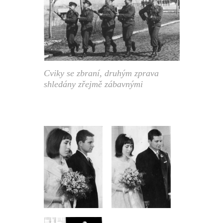
Cviky se zbraní, druhým zprava
shledány zřejmě zábavnými