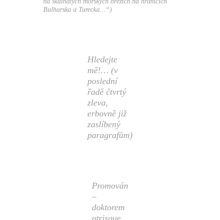
na skalnatých mořských březích na hranicích
Bulharska a Turecka…
“)
Hledejte
mě!… (v
poslední
řadě čtvrtý
zleva,
erbovně již
zaslíbený
paragrafům)
Promován
–
doktorem
utrisque