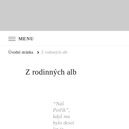
MENU
Úvodní stránka
Z rodinných alb
Z rodinných alb
“Náš
Petřík”,
když mu
bylo deset
let (z