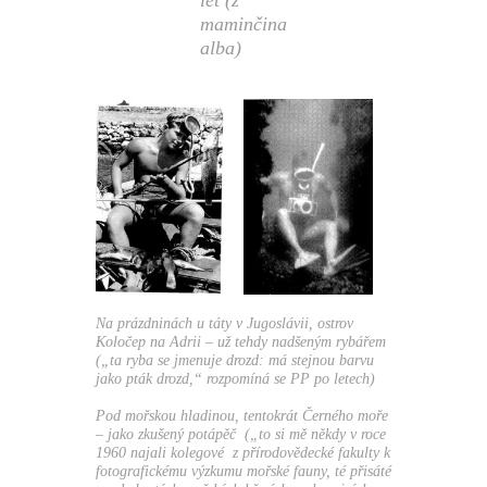
maminčina
alba)
Na prázdninách u táty v Jugoslávii, ostrov
Koločep na Adrii – už tehdy nadšeným rybářem
(„
ta ryba se jmenuje drozd: má stejnou barvu
jako pták drozd,
“ rozpomíná se PP po letech)
Pod mořskou hladinou, tentokrát Černého moře
– jako zkušený potápěč („
to si mě někdy v roce
1960 najali kolegové z přírodovědecké fakulty k
fotografickému výzkumu mořské fauny, té přisáté