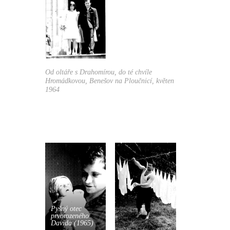
Od oltáře s Drahomírou, do té chvíle
Hromádkovou, Benešov na Ploučnicí, květen
1964
Pyšný otec
prvorozeného
Davida (1965)