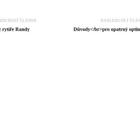
EDCHOZÍ ČLÁNEK
NASLEDUJÍCÍ ČLÁ
 rytíře Randy
Důvody</br>pro opatrný opti