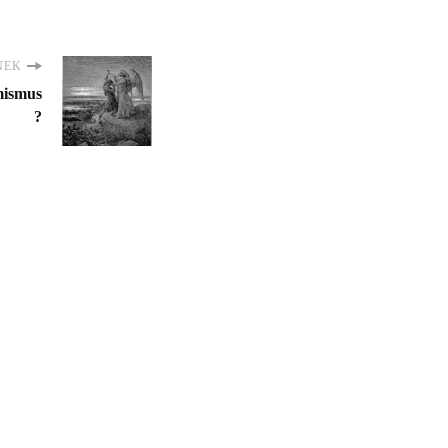
NEK
mismus
?