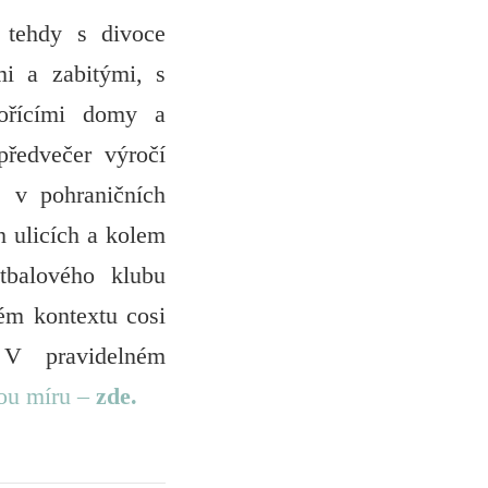
 tehdy s divoce
i a zabitými, s
ořícími domy a
předvečer výročí
 v pohraničních
h ulicích a kolem
tbalového klubu
m kontextu cosi
 V pravidelném
vou míru –
zde.